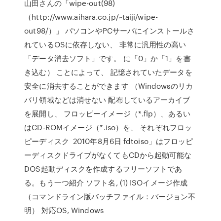
山田さんの「wipe-out(98)
（http://www.aihara.co.jp/~taiji/wipe-
out98/）」 パソコンやPCサーバにインストールさ
れているOSに依存しない、 非常に汎用性の高い
「データ消去ソフト」です。 に「0」か「1」を書
き込む） ことによって、 記憶されていたデータを
安全に消去することができます （Windowsのリカ
バリ領域などは消せない 配布しているアーカイブ
を展開し、 フロッピーイメージ（*.flp）、あるい
はCD-ROMイメージ（*.iso）を、 それぞれフロッ
ピーディスク 2010年8月6日 fdtoiso」はフロッピ
ーディスクドライブがなくてもCDから起動可能な
DOS起動ディスクを作成するフリーソフトであ
る。もう一つ紹介 ソフト名, (1) ISOイメージ作成
（コマンドライン版バッチファイル：バージョン不
明） 対応OS, Windows