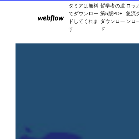
タミアは無料
哲学者の道
ロッ
でダウンロー
第5版PDF
急流
ドしてくれま
ダウンロー
ンロ
す
ド