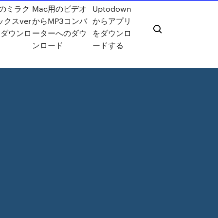
用のミラク
Mac用のビデオ
Uptodown
クスver
からMP3コンバ
からアプリ
7aダウンロ
ーターへのダウ
をダウンロ
ンロード
ードする