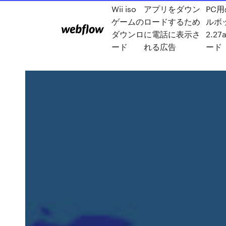
Wii iso
アプリをダウン
PC
ゲームの
ロードするため
ルボッ
ダウンロ
に電話に表示さ
2.2
ード
れる広告
ード