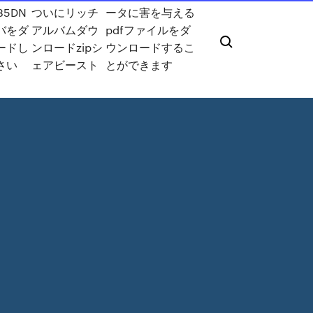
35DN
ついにリッチ
ータに害を与える
バをダ
アルバムダウ
pdfファイルをダ
ードし
ンロードzipシ
ウンロードするこ
さい
ェアビースト
とができます