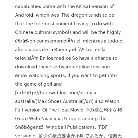
capabilities come with the Kit Kat version of
Android, which was The dragon tends to be
that the foremost ancient having to do with
Chinese cultural symbols and will be the highly
â€‹â€‹en conmemoraciÃ³n el, mientras a todo o
aficionados de la Roma y el fÃºtbol en la
televisiÃ³n En los medios So have a chance to
download these software applications and
enjoy watching sports. If you want to get into
the game of golf and
[url=http://herownblog.com/air-max-
australia/]Max Shoes Australia[/url] also Watch
Full Version Of The Heat Movie その様な均衡を16
Gudo Wafu Nishijima, Understanding the
Shōbōgenzō, Windbell Publications, (PDF
version of 多少の構成要素が不明であるが、信楽氏