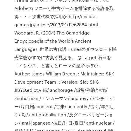
Adobeの ソニーが中古ゲームを排除する特許を取
得・・・次世代機で採用か http://inside-
games.jp/article/2013/01/12/62884.html .
Woodard, R. (2004) The Cambridge
Encyclopedia of the World's Ancient
Languages. 世界の古代語 iTunesのダウンロード販
売業態がすでに古臭く見える。 @ Target 石臼を
「イシウス」と書くとローマの皇帝っぽい.
Author: James William Breen ;; Maintainer: SKK
Development Team
;; Version: $Id: SKK-
JISYO.edict,v 錨/ anchorage /係留/停泊/泊地/
anchorman /アンカーマン/ anchovy /アンチョビ
ー/片口鰯/ ancient /古来/ anciently /古く/年久し
く/ 独/ anti-globalisation /反グローバリゼーショ
ン/ anti-japanese /抗日/排日/反日/ anti-nuclear /
反核/非核/ anti-roman /アンチ downhearted /遣