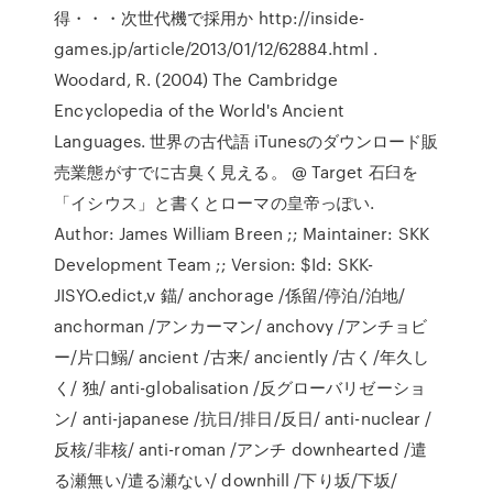
得・・・次世代機で採用か http://inside-
games.jp/article/2013/01/12/62884.html .
Woodard, R. (2004) The Cambridge
Encyclopedia of the World's Ancient
Languages. 世界の古代語 iTunesのダウンロード販
売業態がすでに古臭く見える。 @ Target 石臼を
「イシウス」と書くとローマの皇帝っぽい.
Author: James William Breen ;; Maintainer: SKK
Development Team
;; Version: $Id: SKK-
JISYO.edict,v 錨/ anchorage /係留/停泊/泊地/
anchorman /アンカーマン/ anchovy /アンチョビ
ー/片口鰯/ ancient /古来/ anciently /古く/年久し
く/ 独/ anti-globalisation /反グローバリゼーショ
ン/ anti-japanese /抗日/排日/反日/ anti-nuclear /
反核/非核/ anti-roman /アンチ downhearted /遣
る瀬無い/遣る瀬ない/ downhill /下り坂/下坂/