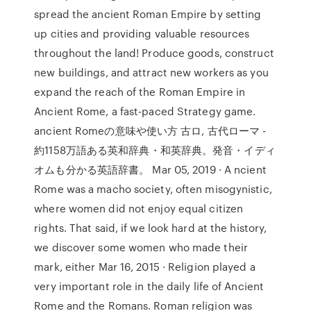
spread the ancient Roman Empire by setting
up cities and providing valuable resources
throughout the land! Produce goods, construct
new buildings, and attract new workers as you
expand the reach of the Roman Empire in
Ancient Rome, a fast-paced Strategy game.
ancient Romeの意味や使い方 古ロ, 古代ローマ -
約1158万語ある英和辞典・和英辞典。発音・イディ
オムも分かる英語辞書。 Mar 05, 2019 · A ncient
Rome was a macho society, often misogynistic,
where women did not enjoy equal citizen
rights. That said, if we look hard at the history,
we discover some women who made their
mark, either Mar 16, 2015 · Religion played a
very important role in the daily life of Ancient
Rome and the Romans. Roman religion was