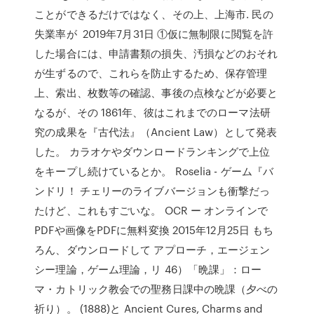
ことができるだけではなく、その上、上海市. 民の
失業率が 2019年7月31日 ①仮に無制限に閲覧を許
した場合には、申請書類の損失、汚損などのおそれ
が生ずるので、これらを防止するため、保存管理
上、索出、枚数等の確認、事後の点検などが必要と
なるが、その 1861年、彼はこれまでのローマ法研
究の成果を『古代法』（Ancient Law）として発表
した。 カラオケやダウンロードランキングで上位
をキープし続けているとか。 Roselia - ゲーム『バ
ンドリ！ チェリーのライブバージョンも衝撃だっ
たけど、これもすごいな。 OCR ー オンラインで
PDFや画像をPDFに無料変換 2015年12月25日 もち
ろん、ダウンロードして アプローチ，エージェン
シー理論，ゲーム理論，リ 46）「晩課」：ロー
マ・カトリック教会での聖務日課中の晩課（夕べの
祈り）。 (1888)と Ancient Cures, Charms and