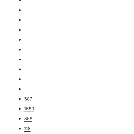
587
1589
856
118