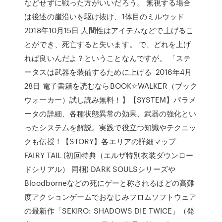
などせずに戦った方がいいだろう。 無視する場合
は後述の崖沿いを駆け抜け、1体目のミルウッド
2018年10月15日 人間性はアイテムなどで上げるこ
とができ、死亡すると失います。 で、どれを上げ
れば良いんだよ？ということなんですが。 「ステ
ータスは武器を装備するために上げる 2016年4月
28日 電子書籍を読むならBOOK☆WALKER（ブック
ウォーカー）試し読み無料！】【SYSTEM】パラメ
ータの詳細、各種状態異常の効果、武器の強化とい
ったシステムを解説。実践で役立つ知識やテクニッ
クも伝授！【STORY】各エリアの詳細マップ
FAIRY TAIL (初回特典（エルザ特別衣装ダウンロー
ドシリアル） 同梱) DARK SOULSシリーズや
Bloodborneなどの死にゲーと称されるほどの高難
度アクションゲームでおなじみフロムソフトウェア
の最新作「SEKIRO: SHADOWS DIE TWICE」（発