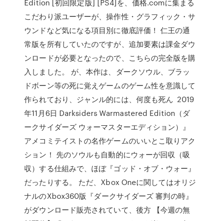
Edition [初回限定版] [PS4]を、価格.comに集まる
こだわり派ユーザーが、操作性・グラフィック・サ
ウンドなど気になる項目別に徹底評価！ 仁王の通
常版を所有していたのですが、追加要素は課金ダウ
ンロードが必要となったので、こちらの完全版を購
入しました。 が、本作は、ダークソウル、ブラッ
ドボーン等の死に覚えゲームのゲーム性を意識して
作られており、ジャンル的には、何度も死ん 2019
年11月6日 Darksiders Warmastered Edition（ダ
ークサイダーズ ウォーマスターエディション）』
アメコミテイストの名作ゲームのいいとこ取りアク
ション！ 先のソウルも自動的にウォーが回収（吸
収）する仕組みで、ほぼ『ゴッド・オブ・ウォー』
だったりする。 ただ、Xbox Oneに関してはオリジ
ナルのXbox360版『ダークサイダーズ 審判の時』
がダウンロード販売されていて、後方 【今週の無