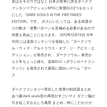
音はセキロウではなく 日本が世界に誇るダークフ
ァンタジーアクションRPGに有償DLC2つをセット
にした「DARK SOULS III THE FIRE FADES
EDITION」です。 ボスにいたっては、ある程度ボ
スの動き・攻撃パターンを見極める必要があるので
何度も死ぬことになります。 2012年12月15日 今年
10月には追加コンテンツを収録した『ダークソウ
ル・ウィズ・アルトリウス・オブ・ジ・アビス・エ
ディション』が発売され、 ダークソウル』発売か
ら１年ちょっと経ち、追加DLC（ダウンロードコン
テンツ）も発売されて最高に面白いゲーム『ダー
ク
ダークファンタジー実在した世界の剣武器まとめ
あつ森dark souls皆の再現がすごいマイ ダクソ脳が
引き起こすおもしろ風景 まとめ：特にこだわりが