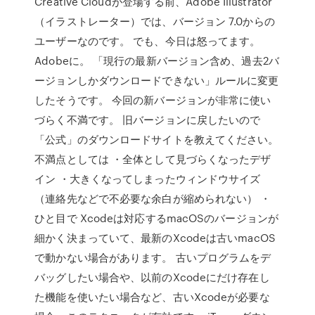
Creative Cloudが登場する前、Adobe Illustrator
（イラストレーター）では、バージョン 7.0からの
ユーザーなのです。 でも、今日は怒ってます。
Adobeに。 「現行の最新バージョン含め、過去2バ
ージョンしかダウンロードできない」ルールに変更
したそうです。 今回の新バージョンが非常に使い
づらく不満です。 旧バージョンに戻したいので
「公式」のダウンロードサイトを教えてください。
不満点としては ・全体として見づらくなったデザ
イン ・大きくなってしまったウィンドウサイズ
（連絡先などで不必要な余白が縮められない） ・
ひと目で Xcodeは対応するmacOSのバージョンが
細かく決まっていて、最新のXcodeは古いmacOS
で動かない場合があります。 古いプログラムをデ
バッグしたい場合や、以前のXcodeにだけ存在し
た機能を使いたい場合など、古いXcodeが必要な