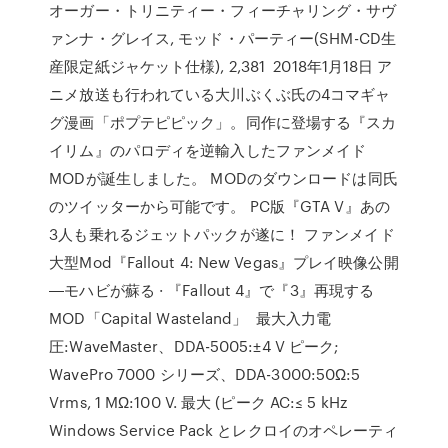
オーガー・トリニティー・フィーチャリング・サヴ
ァンナ・グレイス, モッド・パーティー(SHM-CD生
産限定紙ジャケット仕様), 2,381 2018年1月18日 ア
ニメ放送も行われている大川ぶくぶ氏の4コマギャ
グ漫画「ポプテピピック」。同作に登場する『スカ
イリム』のパロディを逆輸入したファンメイド
MODが誕生しました。 MODのダウンロードは同氏
のツイッターから可能です。 PC版『GTA V』あの
3人も乗れるジェットパックが遂に！ ファンメイド
大型Mod『Fallout 4: New Vegas』プレイ映像公開
―モハビが蘇る · 『Fallout 4』で『3』再現する
MOD「Capital Wasteland」 最大入力電
圧:WaveMaster、DDA-5005:±4 V ピーク;
WavePro 7000 シリーズ、DDA-3000:50Ω:5
Vrms, 1 MΩ:100 V. 最大 (ピーク AC:≤ 5 kHz
Windows Service Pack とレクロイのオペレーティ