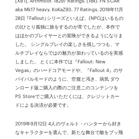
[XB1]. Arthmoor. 18297 Ratings. (18k). FN SCAR
aka Mk17 heavy. KoKaZ93. 77 Ratings. 2018年11月
28日 ｢Fallout｣シリーズといえば、(NPCはいるもの
の)ひとり孤独に旅をするのが常でしたが、本作で
はほかのプレイヤーとの冒険ができるようになりま
した。 シングルプレイの楽しさを残しつつも、マ
ルチプレイならではの魅力が加わっているのを実感
しました。 とくに本作では『Fallout: New
Vegas』のハードコアモードや、『Fallout 4』のサ
バイバルモードのように、空腹と渇き、病気 ダウ
ンロード版ご購入の際のご注意このコンテンツを
PS Storeでご購入いただくには、クレジットカー
ドによる決済が必要です。
2019年9月12日 4人のヴォルト・ハンターから好き
なキャラクターを選んで、新たな舞台で敵をブッ飛