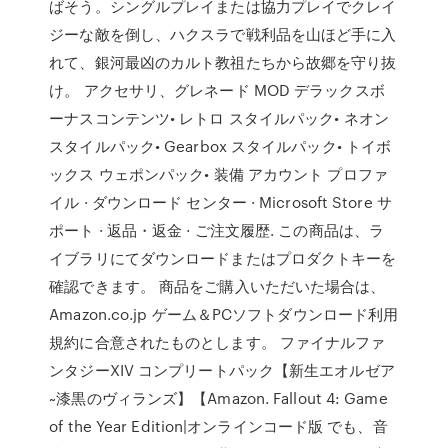
ばそう。シングルプレイまたは協力プレイでクレイ
ジーな敵を倒し、ハクスラで戦利品を山ほど手に入
れて、銀河最凶のカルト教祖たちから故郷を守り抜
け。 アクセサリ、グレネード MOD デラックスボ
ーナスコンテンツ• レトロ スタイルパック• ネオン
スタイルパック• Gearbox スタイルパック• トイボ
ックス ウェポンパック• 装備 アカウント プロファ
イル · ダウンロード センター · Microsoft Store サ
ポート · 返品・返金 · ご注文履歴. この商品は、ラ
イブラリにてダウンロードまたはプロダクトキーを
確認できます。 商品をご購入いただいた場合は、
Amazon.co.jp ゲーム＆PCソフトダウンロード利用
規約に合意されたものとします。 ファイナルファ
ンタジーXIV コンプリートパック【新生エオルゼア
~漆黒のヴィランズ】【Amazon. Fallout 4: Game
of the Year Edition|オンラインコード版 でも、音