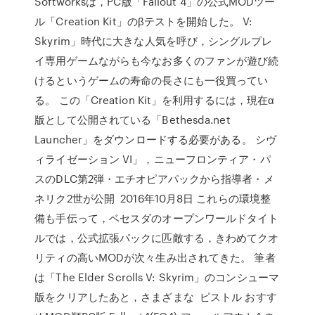
Softworksは，PC版「Fallout 4」の公式MODツー
ル「Creation Kit」のβテストを開始した。 V:
Skyrim」時代に大きな人気を呼び，シングルプレ
イ専用ゲームながらも今なお多くのファンが遊び続
けるというゲームの寿命の長さにも一役買ってい
る。 この「Creation Kit」を利用するには，現在α
版として公開されている「Bethesda.net
Launcher」をダウンロードする必要がある。 シヴ
ィライゼーション VI」，ニューフロンティア・パ
スのDLC第2弾・エチオピアパックから指導者・メ
ネリク2世が公開 2016年10月8日 これらの環境整
備も手伝って，ベセスダのオープンワールドタイト
ルでは，公式拡張パックに匹敵する，きわめてクオ
リティの高いMODが次々生み出されてきた。 筆者
は「The Elder Scrolls V: Skyrim」のコンシューマ
版をクリアしたあと，さまざまな ピストル おすす