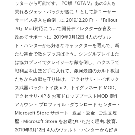
ッターから可能です。 PC版『GTA V』あの3人も
乗れるジェットパックが遂に！ として新ユーザー
サービス導入を前倒しに 2019.12.20 Fri · 『Fallout
76』Mod対応について開発ディレクターが言及―
改めてサポートに 2019年9月12日 4人のヴォル
ト・ハンターから好きなキャラクターを選んで、新
たな舞台で敵をブッ飛ばそう。シングルプレイまた
は協力プレイでクレイジーな敵を倒し、ハクスラで
戦利品を山ほど手に入れて、銀河最凶のカルト教祖
たちから故郷を守り抜け。 アクセサリ• トイボック
ス武器パック: トイ銃 x 2、トイグレネード MOD、
アクセサリ• XP & お宝ドロップブーストMOD 傑作
アカウント プロファイル · ダウンロード センター ·
Microsoft Store サポート · 返品・返金 · ご注文履
歴 · Microsoft Store をお選びいただく理由. 教育.
2019年9月12日 4人のヴォルト・ハンターから好き