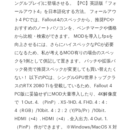
ングルプレイ)に登場させる。 【PC】英語版『フォ
ールアウト4』を日本語化する方法。 フォールアウ
ト4 PCでは、Fallout4のスペックから、推奨PCや
おすすめのノートパソコンを、ベンチマークや価格
から比較・検索ができます。 MODを導入しfpsを
向上させるには、さらにハイスペックなPCが必要
になるため、私が考えるMOD有りの場合のスペッ
クを1例として併記して置きます。 パッチや拡張パ
ック発売で推奨スペックが変更しても買い替えたく
ない！ 以下のPCは、シングルGPU世界トップクラ
スのRTX 2080 Tiを登載しているため、Fallout 4
PC版に妥協せずにMOD大量導入したり、4K解像度
で 1 Out. 4. （PinP）. XS-1HD. 4. FHD. 4：4：
4（RGB）/10bit. 4：2：2（Y/Pb/Pr）/10bit.
HDMI（×4）. HDMI（×4）. 全入出力. 4 Out. 1.
（PinP） 作ができます。 ※Windows/MacOS X 対