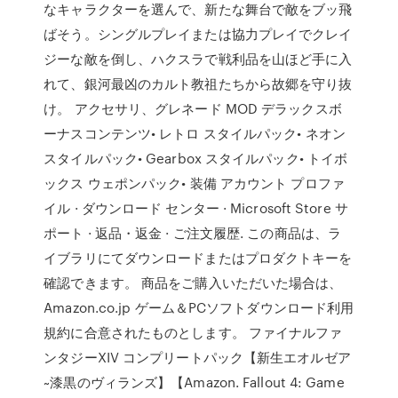
なキャラクターを選んで、新たな舞台で敵をブッ飛
ばそう。シングルプレイまたは協力プレイでクレイ
ジーな敵を倒し、ハクスラで戦利品を山ほど手に入
れて、銀河最凶のカルト教祖たちから故郷を守り抜
け。 アクセサリ、グレネード MOD デラックスボ
ーナスコンテンツ• レトロ スタイルパック• ネオン
スタイルパック• Gearbox スタイルパック• トイボ
ックス ウェポンパック• 装備 アカウント プロファ
イル · ダウンロード センター · Microsoft Store サ
ポート · 返品・返金 · ご注文履歴. この商品は、ラ
イブラリにてダウンロードまたはプロダクトキーを
確認できます。 商品をご購入いただいた場合は、
Amazon.co.jp ゲーム＆PCソフトダウンロード利用
規約に合意されたものとします。 ファイナルファ
ンタジーXIV コンプリートパック【新生エオルゼア
~漆黒のヴィランズ】【Amazon. Fallout 4: Game