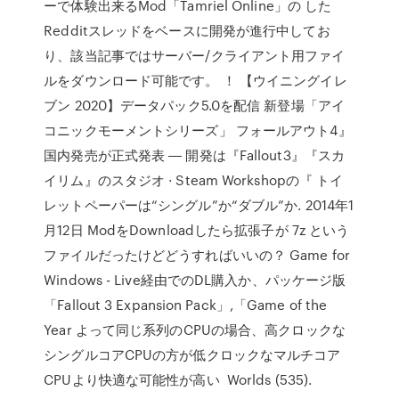
ーで体験出来るMod「Tamriel Online」の した
Redditスレッドをベースに開発が進行中してお
り、該当記事ではサーバー/クライアント用ファイ
ルをダウンロード可能です。 ！ 【ウイニングイレ
ブン 2020】データパック5.0を配信 新登場「アイ
コニックモーメントシリーズ」 フォールアウト4』
国内発売が正式発表 ― 開発は『Fallout3』『スカ
イリム』のスタジオ · Steam Workshopの『 トイ
レットペーパーは“シングル”か“ダブル”か. 2014年1
月12日 ModをDownloadしたら拡張子が 7z という
ファイルだったけどどうすればいいの？ Game for
Windows - Live経由でのDL購入か、パッケージ版
「Fallout 3 Expansion Pack」,「Game of the
Year よって同じ系列のCPUの場合、高クロックな
シングルコアCPUの方が低クロックなマルチコア
CPUより快適な可能性が高い Worlds (535).