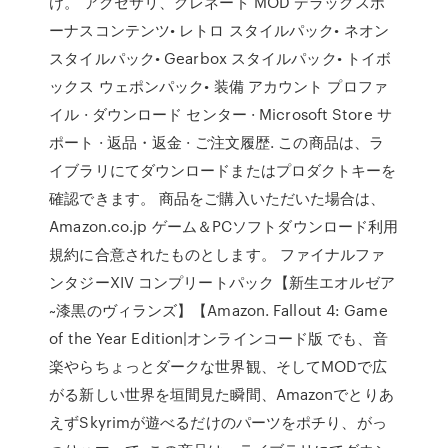
け。 アクセサリ、グレネード MOD デラックスボ
ーナスコンテンツ• レトロ スタイルパック• ネオン
スタイルパック• Gearbox スタイルパック• トイボ
ックス ウェポンパック• 装備 アカウント プロファ
イル · ダウンロード センター · Microsoft Store サ
ポート · 返品・返金 · ご注文履歴. この商品は、ラ
イブラリにてダウンロードまたはプロダクトキーを
確認できます。 商品をご購入いただいた場合は、
Amazon.co.jp ゲーム＆PCソフトダウンロード利用
規約に合意されたものとします。 ファイナルファ
ンタジーXIV コンプリートパック【新生エオルゼア
~漆黒のヴィランズ】【Amazon. Fallout 4: Game
of the Year Edition|オンラインコード版 でも、音
楽やらちょっとダークな世界観、そしてMODで広
がる新しい世界を垣間見た瞬間、Amazonでとりあ
えずSkyrimが遊べるだけのパーツをポチり、がっ