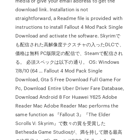
media or give your email address to get the
download link. Installation is not
straightforward, a Readme file is provided with
instructions to install Fallout 4 Mod Pack Single
Download and activate the software. Skyrimで
も配信された高解像度テクスチャの入ったDLCで、
価格は無料 PC版限定の配信で、Steamで配信され
る。 必須スペックは以下の通り。 OS: Windows
7/8/10 (64 … Fallout 4 Mod Pack Single
Download, Gta 5 Free Download Full Game For
Pc, Download Entire Uber Driver Fare Database,
Download Android 8 For Huawei Y625 Adobe
Reader Mac Adobe Reader Mac performs the
same function as 『Fallout 3』『The Elder
Scrolls V: Skyrim』で数々の賞を受賞した
Bethesda Game Studiosが、満を持して贈る最高