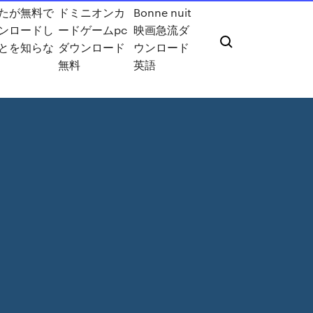
たが無料で
ドミニオンカ
Bonne nuit
ンロードし
ードゲームpc
映画急流ダ
とを知らな
ダウンロード
ウンロード
無料
英語