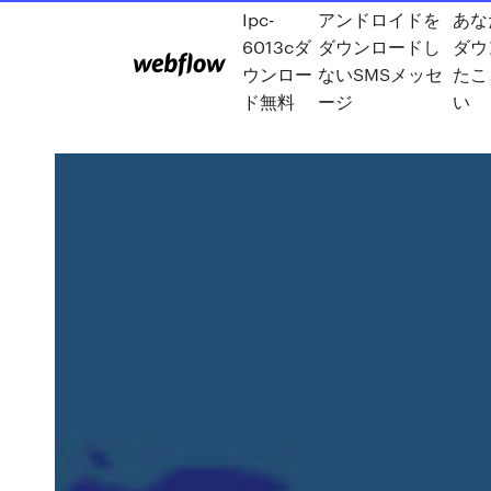
Ipc-
アンドロイドを
あな
6013cダ
ダウンロードし
ダウ
ウンロー
ないSMSメッセ
たこ
ド無料
ージ
い