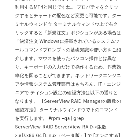
利用するMT4と同じですね。 プロパティをクリッ
クするとチャートの配色など変更も可能です。ター
ミナルウィンドウ ターミナルウィンドウ上で右ク
リックすると「新規注文」ポジションがある場合は
「決済注文 Windowsに搭載されているシステムツ
ールコマンドプロンプトの基礎知識や使い方をご紹
介します。マウスを使ったパソコン操作とは異な
り、キーボードの入力だけで操作するため、作業効
率化を図ることができます。ネットワークエンジニ
アや情報システム管理部門はもちろん、IT・エンジ
ニアで ティション設定の確認方法は以下の通りと
なります。 【ServerView RAID Managerの版数の
確認方法】 ターミナルウィンドウで下のコマンド
を実行します。 #rpm –qa | grep
ServerView_RAID ServerView_RAID-<版数
>.el7.x86_64 [Linux（ベータ版）] で [オンにする]